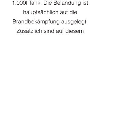
1.000l Tank. Die Belandung ist
hauptsächlich auf die
Brandbekämpfung ausgelegt.
Zusätzlich sind auf diesem
Fahrzeug noch Zusatzmaterialien
für die technische Hilfeleistung,
wie Luftheber oder
Unterbaumaterial verladen,
wodurch dieses Fahrzeug
grundsätzlich bei Einsätzen das
HLF 20 optimal ergänzt.