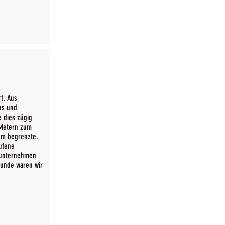
t. Aus
us und
e dies zügig
 Metern zum
40m begrenzte.
ufene
punternehmen
tunde waren wir