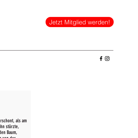
Jetzt Mitglied werden!
erschont, als am
hn stürzte,
 den Baum,