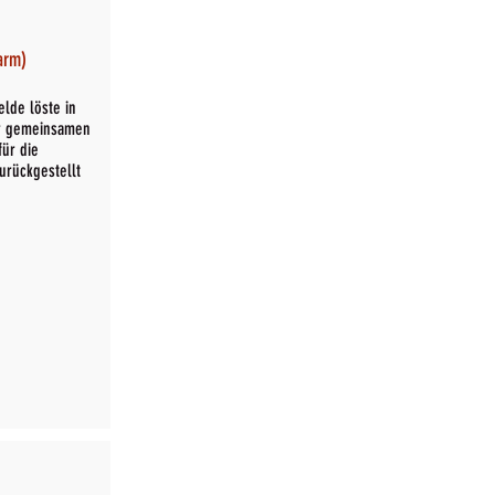
arm)
lde löste in
er gemeinsamen
für die
urückgestellt