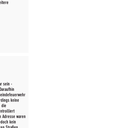
eitere
r sein -
Daraufhin
emeindefeuerwehr
rdings keine
 die
trolliert
n Adresse waren
jedoch kein
ren Straßen