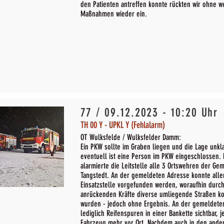
den Patienten antreffen konnte rückten wir ohne w
Maßnahmen wieder ein.
77 / 09.12.2023 - 10:20 Uhr
TH 00 Y - UPKL Y (Fehlalarm)
OT Wulksfelde / Wulksfelder Damm:
Ein PKW sollte im Graben liegen und die Lage unkla
eventuell ist eine Person im PKW eingeschlossen. 
alarmierte die Leitstelle alle 3 Ortswehren der G
Tangstedt. An der gemeldeten Adresse konnte alle
Einsatzstelle vorgefunden werden, woraufhin durch
anrückenden Kräfte diverse umliegende Straßen kon
wurden - jedoch ohne Ergebnis. An der gemeldete
lediglich Reifenspuren in einer Bankette sichtbar, 
Fahrzeug mehr vor Ort. Nachdem auch in den ande