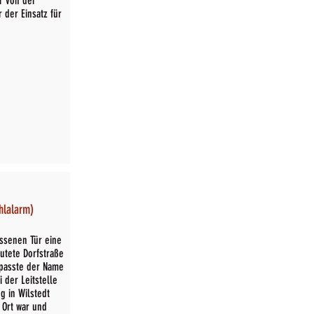
r von der
 der Einsatz für
ehlalarm)
ossenen Tür eine
autete Dorfstraße
 passte der Name
 der Leitstelle
g in Wilstedt
 Ort war und