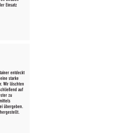
er Einsatz
ainer entdeckt
 eine starke
. Wir löschten
schließend auf
ester zu
ittels
zei übergeben.
hergestellt.