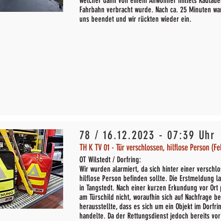
welcher dann von einem Anwohner mittels Radlade
Fahrbahn verbracht wurde. Nach ca. 25 Minuten war
uns beendet und wir rückten wieder ein.
78 / 16.12.2023 - 07:39 Uhr
TH K TV 01 - Tür verschlossen, hilflose Person (F
OT Wilstedt / Dorfring:
Wir wurden alarmiert, da sich hinter einer verschl
hilflose Person befinden sollte. Die Erstmeldung l
in Tangstedt. Nach einer kurzen Erkundung vor Ort
am Türschild nicht, woraufhin sich auf Nachfrage bei
herausstellte, dass es sich um ein Objekt im Dorfrin
handelte. Da der Rettungsdienst jedoch bereits vor